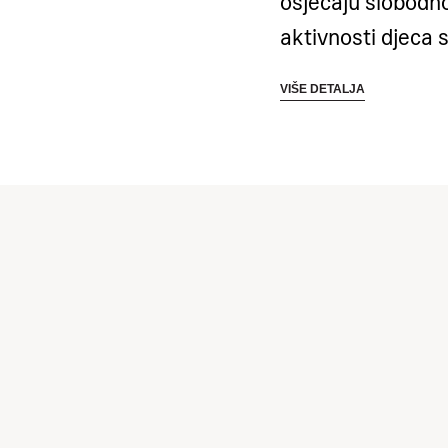
osjećaju slobodno
aktivnosti djeca 
timskim izazovim
VIŠE DETALJA
snalažljivost, s
naglasak je na bor
te upoznavanju os
sigurnosti u mors
SUP kao dodatni o
to, djeca sudjelu
istraživačkim akt
bez opterećenja i 
Kamp potiče razv
socijalnih vještin