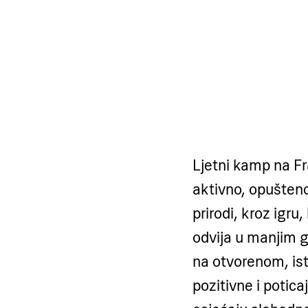
Ljetni kamp na F
aktivno, opušteno
prirodi, kroz igru
odvija u manjim 
na otvorenom, ist
pozitivne i potic