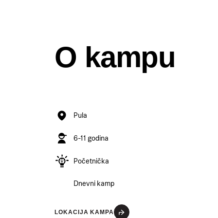
O kampu
Pula
6-11 godina
Početnička
Dnevni kamp
LOKACIJA KAMPA