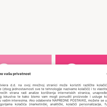
ijena bez smještaja
Engleski, talijanski,
 195 € / turnus
hrvatski