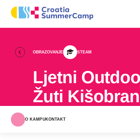
OBRAZOVANJE
STEAM
Ljetni Outdo
Žuti Kišobran
O KAMPU
KONTAKT