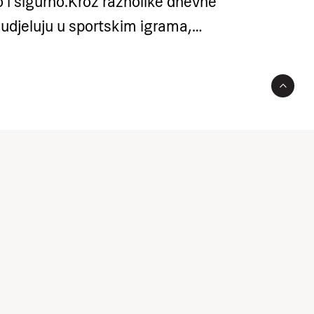
 i sigurno.
Kroz raznolike dnevne
sudjeluju u sportskim igrama,
a i mini pustolovinama koje potiču
uradnju i samopouzdanje. Poseban
avku u moru – plivanju, igri u vodi
novnih vještina snalaženja i
kom okruženju. Program uključuje i
blik zabavne aktivnosti na vodi.
Uz
ju u jednostavnim kreativnim i
ivnostima inspiriranima prirodom,
pritiska, već kroz igru i iskustvo.
oj samostalnosti, odgovornosti i
a, a najveća vrijednost je osjećaj