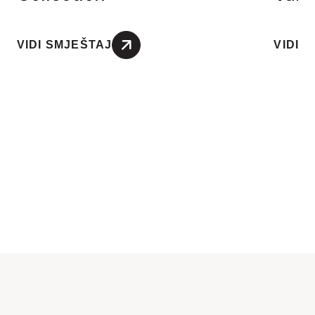
nepovoljnih vremenskih uvjeta.
VIDI SMJEŠTAJ
VIDI 