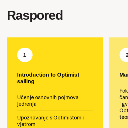
Raspored
1
Introduction to Optimist
Ma
sailing
Fok
Učenje osnovnih pojmova
čam
jedrenja
i g
Opt
teor
Upoznavanje s Optimistom i
vjetrom