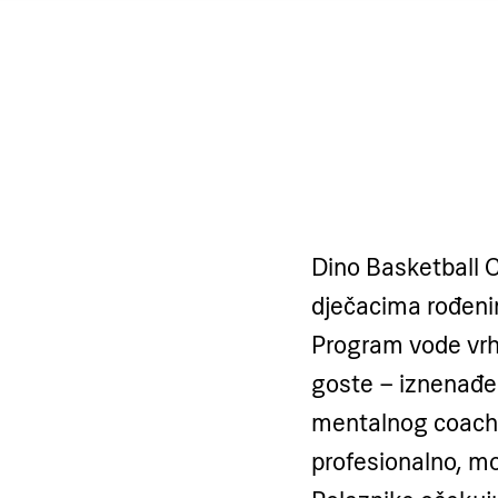
Dino Basketball 
dječacima rođeni
Program vode vrhu
goste – iznenađenj
mentalnog coacha
profesionalno, mo