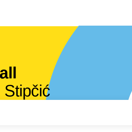
all
 Stipčić