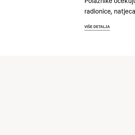
Polaznike očekuju
radionice, natje
doživljaj: boat tr
VIŠE DETALJA
Polaznici trebaju 
osobne higijenske
opremu za trening
Dino Basketball 
kombinaciju razvo
zdravih navika i 
prekrasnom ambij