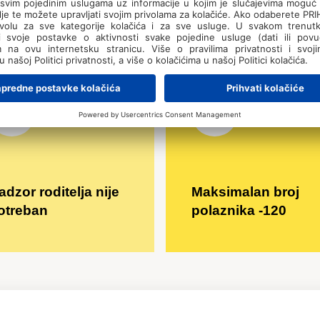
alijanski
dana
adzor roditelja nije
Maksimalan broj
otreban
polaznika -120