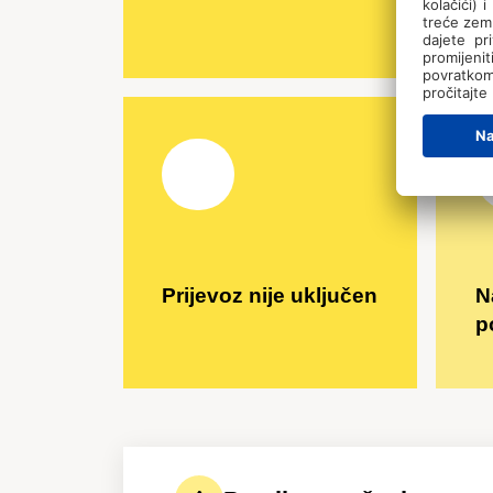
t
Prijevoz nije uključen
N
p