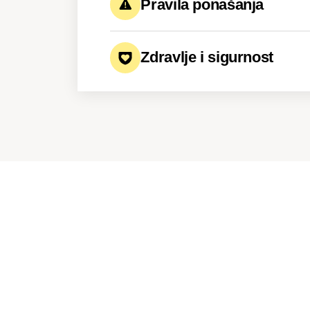
Pravila ponašanja
Grupa se uvijek kreće zajed
Zdravlje i sigurnost
Najkasnije vrijeme odlaska 
Fizioterapeut dostupan
Svi polaznici obroke jedu za
Bolnica u blizini hotela
Na treninge se odlazi i s nji
Na plivanje i sve aktivnosti i