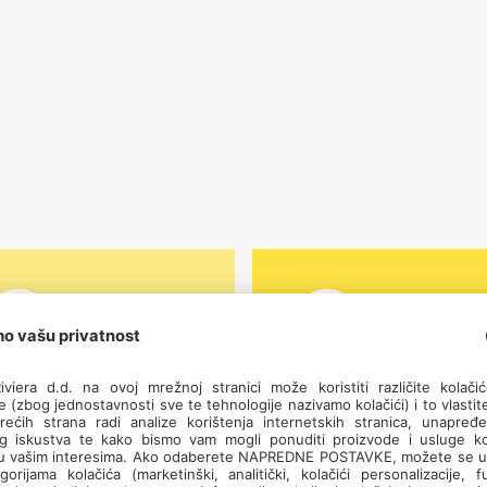
rvatski, engleski,
Cijena sa smještaj
slandski, slovenski,
- 1250 € za tjedan