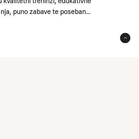
 kvalitetni treninzi, edukativne
canja, puno zabave te poseban
ip oko otoka Raba.
ponijeti: tenisice, kupaće, ručnik,
 potrepštine i ostalu osnovnu
 i boravak.
Camp pruža jedinstvenu
ja košarkaških vještina, usvajanja
nezaboravnog druženja u
entu hrvatske obale.