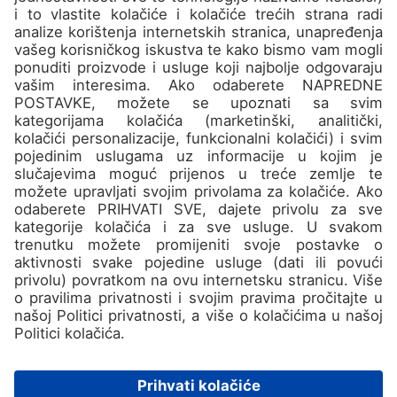
Kampovi
O nama
Kontakt
Pridružite se
Ne propustite najbolje
destinacije i super ponude u
našem Newsletteru!
Prijavi se!
Politika privatnosti
Politika kolačića
Opći uvjeti