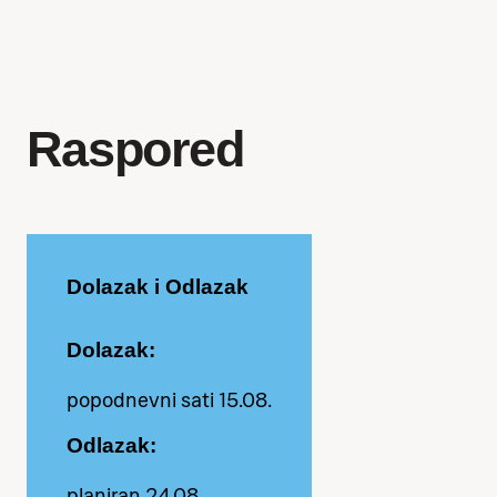
se javiti u ured Međunarodnog
kulturnog centra u Grožnjanu,
Umberta Gorjana 2.
Raspored
Kako bismo vas registrirali, bit
će nam potrebna vaša osobna
iskaznica ili putovnica,
popunjena prijavnica i potvrda
Dolazak i Odlazak
o putnom osiguranju.
Dolazak:
popodnevni sati 15.08.
Odlazak:
planiran 24.08.