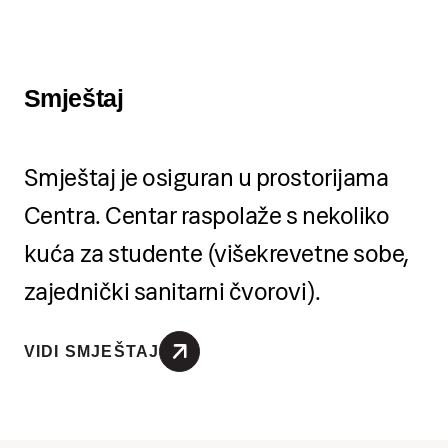
roka povećavaju se za 15%
ukupnog iznosa.
Smještaj
Mogućnost obročnog plaćanja
Nakon završne produkcije 06.
Smještaj je osiguran u prostorijama
07. 2025. organizirati ćemo
Centra. Centar raspolaže s nekoliko
druženje i dodjelu diploma tako
kuća za studente (višekrevetne sobe,
da vaš odlazak iz Grožnjana
zajednički sanitarni čvorovi).
planirate nakon svih
događanja ili slijedeće jutro 07.
VIDI SMJEŠTAJ
07. 2026.
Po dolasku u Grožnjan trebate