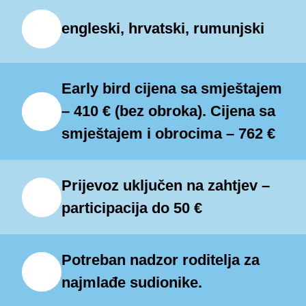
platno za umjetničko izražavanje,
engleski, hrvatski, rumunjski
gdje se sudionici mogu okupiti na
terasama, klupama i u parkovima
kako bi razmijenili ideje i uronili u
Early bird cijena sa smještajem
kreativnu atmosferu.
– 410 € (bez obroka). Cijena sa
smještajem i obrocima – 762 €
U mirnom ambijentu Grožnjana
polaznici će svakodnevno pohađati
Prijevoz uključen na zahtjev –
satove plesa, pjevanja i glume pod
participacija do 50 €
vodstvom iskusnih pedagoga. Bilo
da ste iskusan umjetnik ili tek
Potreban nadzor roditelja za
započinjete svoje umjetničko
najmlađe sudionike.
putovanje, Grožnjan je savršena