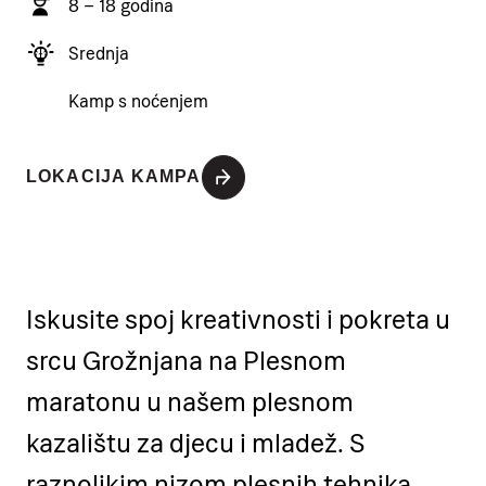
8 – 18 godina
Srednja
Kamp s noćenjem
LOKACIJA KAMPA
Iskusite spoj kreativnosti i pokreta u
srcu Grožnjana na Plesnom
maratonu u našem plesnom
kazalištu za djecu i mladež. S
raznolikim nizom plesnih tehnika,