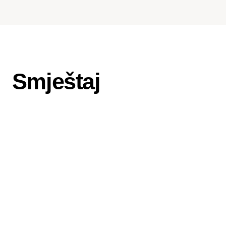
Prehrana nije uključena u
cijenu participacije.
Prehrana se organizira po
posebnim cijenama za
Smještaj
polaznike radionica u
prostorima Međunarodnog
kulturnog centra, prema izboru
koji navedete u prijavnici.
Early bird cijena vrijedi do
mjesec dana prije početka
kampa
Kotizacija za prijave iza tog