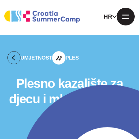
HR
UMJETNOST
PLES
Plesno kazalište za
djecu i mladež: plesni
maraton