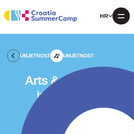
HR
UMJETNOST
UMJETNOST
Arts & Glamour
by Euroclub