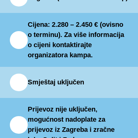
Glamour Academy pruža
nezaboravno iskustvo u kojem mladi
mogu istraživati svoje strasti,
Cijena: 2.280 – 2.450 € (ovisno
stvarati i izražavati se na inovativne
o terminu). Za više informacija
o cijeni kontaktirajte
načine.
Napomena: Ovaj program
organizatora kampa.
može se realizirati i kao dvotjedni
adventure program, koji uključuje
sve izlete iz bogate ponude,
Smještaj uključen
pružajući polaznicima dodatne
prilike za uzbuđenje, istraživanje
Prijevoz nije uključen,
i nezaboravne doživljaje.
mogućnost nadoplate za
prijevoz iz Zagreba i zračne