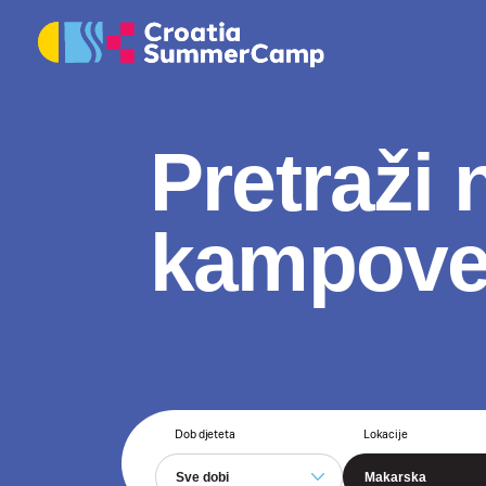
Pretraži 
kampov
Dob djeteta
Lokacije