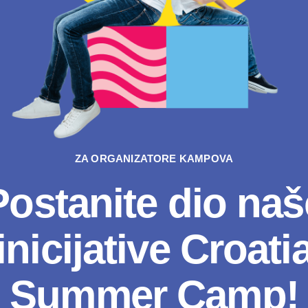
ZA ORGANIZATORE KAMPOVA
Postanite dio naš
inicijative Croati
Summer Camp!