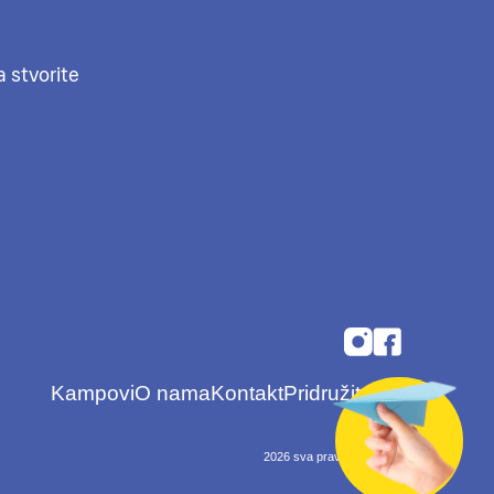
a stvorite
Kampovi
O nama
Kontakt
Pridružite se
 se!
Možda kasnije
2026 sva prava pridržana