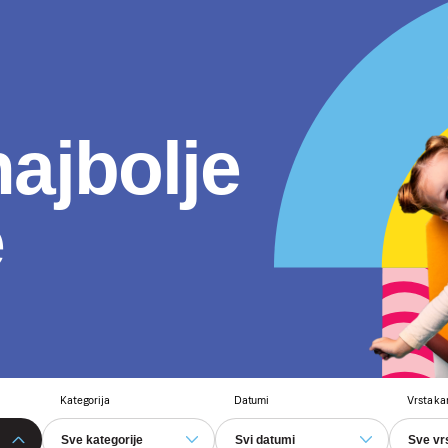
najbolje
e
Kategorija
Datumi
Vrsta k