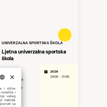
UNIVERZALNA SPORTSKA ŠKOLA
Ljetna univerzalna sportska
škola
Makarska
2026
29.06. - 31.08.
6-10 godina
Početnička