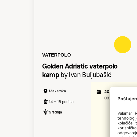
VATERPOLO
Golden Adriatic vaterpolo
kamp
by Ivan Buljubašić
Makarska
2026
08.08. - 15.08.
14 – 18 godina
Srednja