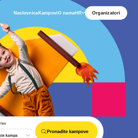
Naslovnica
Kampovi
O nama
HR
Organizatori
ampa
Pronađite kampove