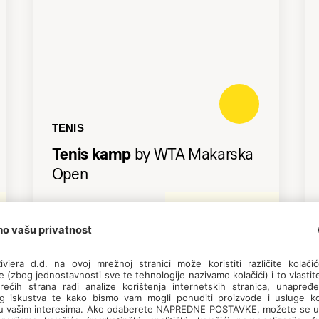
TENIS
Tenis kamp
by WTA Makarska
Open
Makarska
2026
20.07. - 24.07.
6-14 godina
22.06. - 26.06.
06.07. - 10.07.
Početnička
10.08. - 14.08.
24.08. - 28.08.