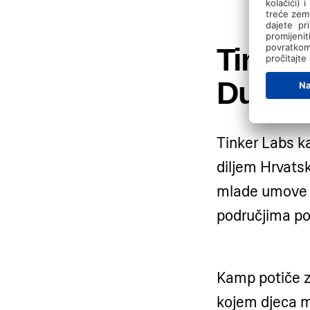
Tinker
Dubro
Tinker Labs k
diljem Hrvatsk
mlade umove 
područjima pop
Kamp potiče zn
kojem djeca m