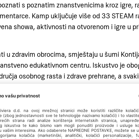
poznati s poznatim znanstvenicima kroz igre, ra
entarce. Kamp uključuje više od 33 STEAM ra
ena showa, aktivnosti na otvorenom i igre u pri
ti u zdravim obrocima, smještaju u šumi Kontija
nstveno edukativnom centru. Iskustvo je ob
ručja osobnog rasta i zdrave prehrane, a svaki
venu majicu, znanstveni dnevnik i fotografije 