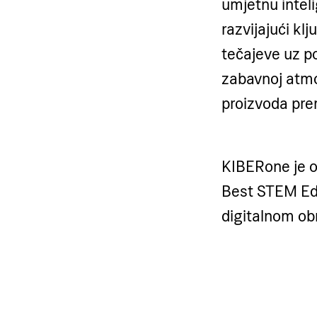
umjetnu inteli
razvijajući kl
tečajeve uz po
zabavnoj atmo
proizvoda pre
KIBERone je o
Best STEM Edu
digitalnom ob