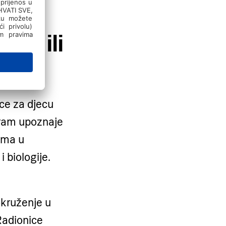
reč ili
ce za djecu
ogram upoznaje
ima u
 biologije.
okruženje u
Radionice