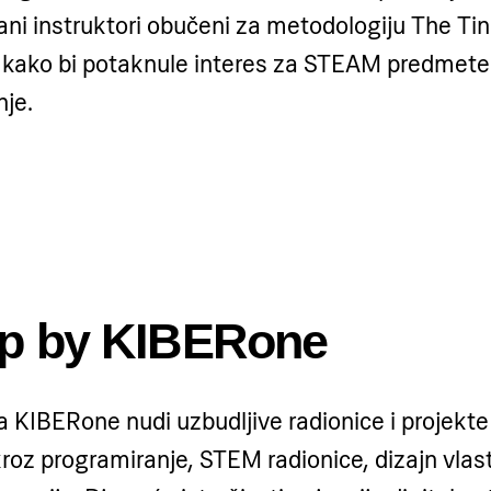
rani instruktori obučeni za metodologiju The Tin
 kako bi potaknule interes za STEAM predmete 
nje.
mp by KIBERone
a KIBERone nudi uzbudljive radionice i projekte
roz programiranje, STEM radionice, dizajn vlasti