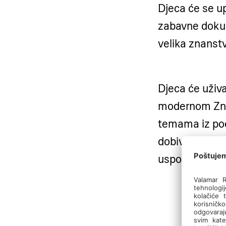
Djeca će se u
zabavne dokum
velika znanstv
Djeca će uživa
modernom Zna
temama iz pod
dobiva znanst
uspomenu.