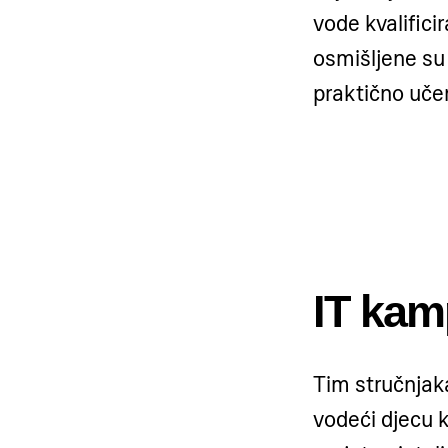
vode kvalifici
osmišljene su
praktično uče
IT ka
Tim stručnjak
vodeći djecu k