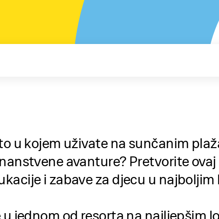
eto u kojem uživate na sunčanim pla
nanstvene avanture? Pretvorite ovaj
acije i zabave za djecu u najboljim
 u jednom od resorta na najljepšim l