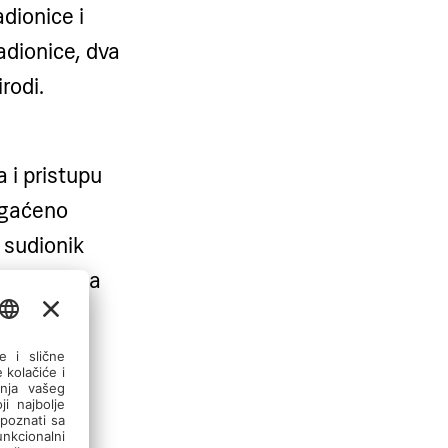
dionice i
dionice, dva
rodi.
 i pristupu
ogaćeno
 sudionik
iz kampa za