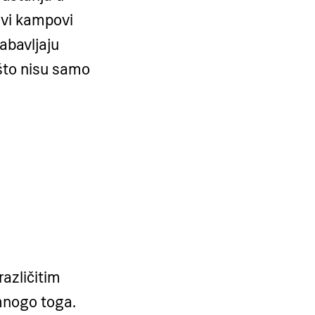
Ovi kampovi
abavljaju
 što nisu samo
azličitim
 mnogo toga.