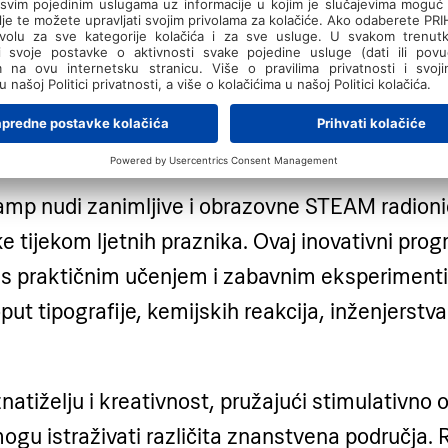
 Labs kamp — Labin, Po
vnik
amp nudi zanimljive i obrazovne STEAM radioni
e tijekom ljetnih praznika. Ovaj inovativni pr
s praktičnim učenjem i zabavnim eksperiment
ut tipografije, kemijskih reakcija, inženjerstva i
atiželju i kreativnost, pružajući stimulativno 
ogu istraživati različita znanstvena područja. 