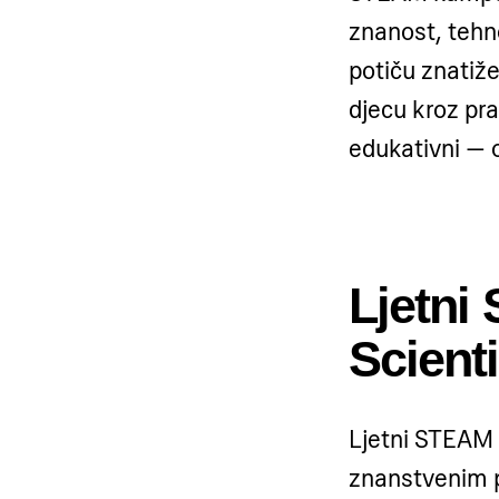
znanost, tehn
potiču znatiže
djecu kroz pra
edukativni — 
Ljetni
Scient
Ljetni STEAM 
znanstvenim po