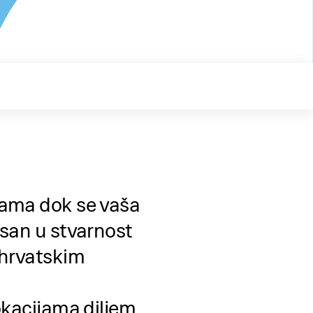
žama dok se vaša
 san u stvarnost
 hrvatskim
okacijama diljem