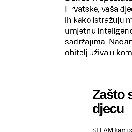
Hrvatske, vaša dj
ih kako istražuju m
umjetnu inteligenc
sadržajima. Nadam
obitelj uživa u kom
Zašto 
djecu
STEAM kampovi