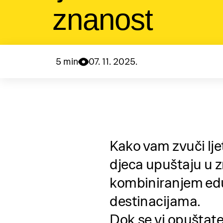
znanost
5 min
07. 11. 2025.
Kako vam zvuči lj
djeca upuštaju u z
kombiniranjem eduk
destinacijama.
Dok se vi opuštate