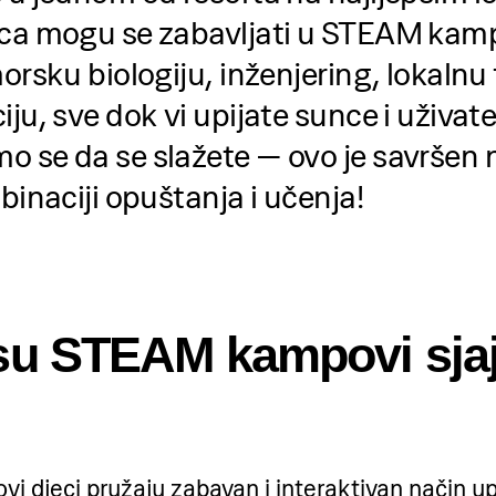
eca mogu se zabavljati u STEAM kam
orsku biologiju, inženjering, lokalnu f
iju, sve dok vi upijate sunce i uživa
o se da se slažete — ovo je savršen 
binaciji opuštanja i učenja!
su STEAM kampovi sjaj
 djeci pružaju zabavan i interaktivan način u