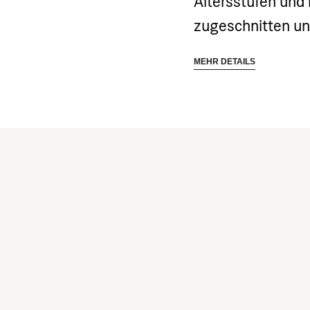
Altersstufen und 
zugeschnitten un
spielerische und 
MEHR DETAILS
motorische Fähigk
Ausdauer und Bew
Kinder sollen gr
Fähigkeiten in me
Basketball, Leicht
Programm soll d
fördern – körperl
intellektuell. Der
Begeisterung für
gesunden Lebensst