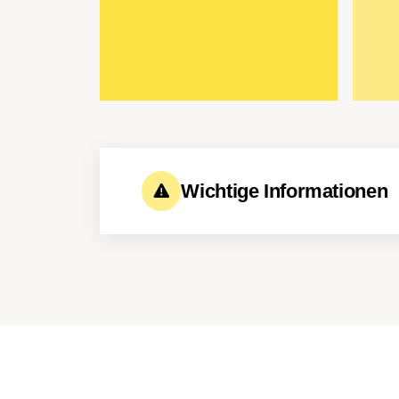
Wichtige Informationen
Das Camp muss mindestens
Der Organisator behält sich
Teilnehmerzahl abzusagen.
Im Preis ist ein Snack enth