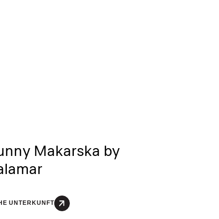
unny Makarska by
alamar
HE UNTERKUNFT