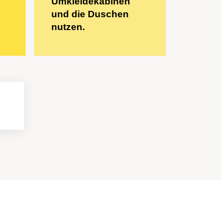
Umkleidekabinen
und die Duschen
nutzen.