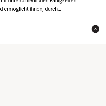
mit unterschiedlichen Fähigkeiten
d ermöglicht ihnen, durch
unterhaltsame Aktivitäten
eiten, Koordination, Kraft,
eglichkeit zu entwickeln. Die
undlegende Kenntnisse und
hreren Sportarten wie Fußball,
athletik etc. erlernen.
Das
ie Gesamtentwicklung des Kindes
ich, emotional, sozial und
 Schwerpunkt liegt darauf,
 Sport zu wecken und einen
il zu fördern. Es besteht die