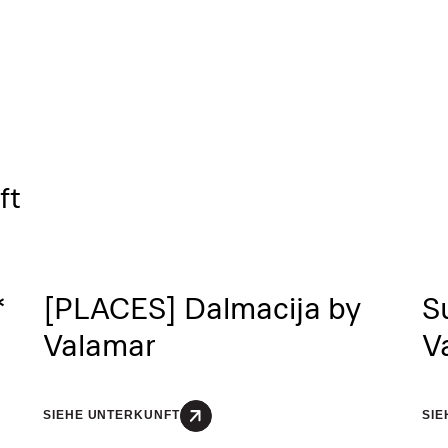
ft
*
[PLACES] Dalmacija by
S
Valamar
V
SIEHE UNTERKUNFT
SIE