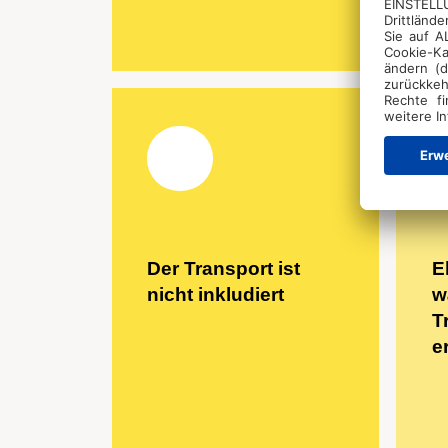
Der Transport ist
E
nicht inkludiert
w
T
e