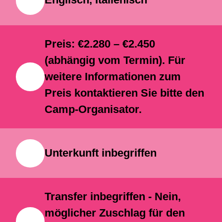
über die Teilnahme am Camp. Das
Englisch, Italienisch
Programm ist in allen Terminen
verfügbar, vorausgesetzt, dass
Preis: €2.280 – €2.450
Gruppen von mindestens zehn
(abhängig vom Termin). Für
Schülern gebildet werden können.
weitere Informationen zum
Preis kontaktieren Sie bitte den
Individueller Unterricht ist gegen
Camp-Organisator.
Aufpreis verfügbar.
Hinweis: Dieses
Programm kann auch als
zweiwöchiges Adventure
Unterkunft inbegriffen
Programm umgesetzt werden,
das alle Ausflüge aus dem
Transfer inbegriffen - Nein,
reichhaltigen Angebot umfasst
möglicher Zuschlag für den