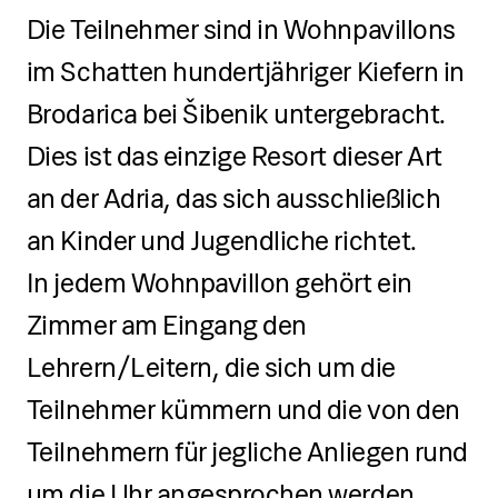
Sportkleidung, feierliche
Die Teilnehmer sind in Wohnpavillons
Kleidung, Tennisschuhe,
im Schatten hundertjähriger Kiefern in
Hausschuhe, Badetuch und
Brodarica bei Šibenik untergebracht.
Körperhygieneprodukte,
Dies ist das einzige Resort dieser Art
Badebekleidung und
Strandtuch, Wasserflasche (wir
an der Adria, das sich ausschließlich
verwenden keine
an Kinder und Jugendliche richtet.
Kunststoffgläser),
In jedem Wohnpavillon gehört ein
Sonnenschutzcreme,
Zimmer am Eingang den
Kappe/Hut, Taschengeld, Geld
Lehrern/Leitern, die sich um die
für Ausflüge (nach Wunsch),
Teilnehmer kümmern und die von den
Schreibutensilien, Notizbuch
Teilnehmern für jegliche Anliegen rund
um die Uhr angesprochen werden