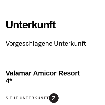
Der Trainingsplan darf vom
Veranstalter bei Bedarf
Unterkunft
angepasst werden.
Vorgeschlagene Unterkunft
Valamar Amicor Resort
4*
SIEHE UNTERKUNFT