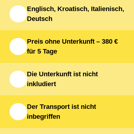
Coerver®-Trainingseinheiten, ein
Englisch, Kroatisch, Italienisch,
Benfica-Trikot, Shorts und Socken,
Deutsch
tägliche Zwischenmahlzeiten,
Organisation und professionelle
Preis ohne Unterkunft – 380 €
Betreuung sowie eine
für 5 Tage
Teilnahmebescheinigung Die
Teilnehmer sollten Fußballschuhe
Die Unterkunft ist nicht
und Turnschuhe, sportliche
inkludiert
Trainingsbekleidung,
Schienbeinschoner, eine
Der Transport ist nicht
inbegriffen
Wasserflasche, Sonnencreme, ein
Handtuch und Wechselkleidung