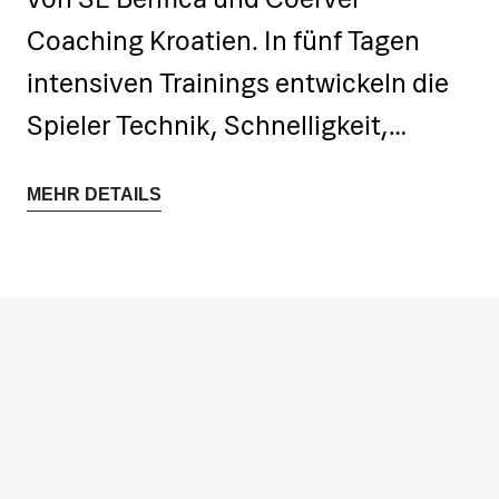
Coaching Kroatien. In fünf Tagen
intensiven Trainings entwickeln die
Spieler Technik, Schnelligkeit,
Fußballintelligenz und
MEHR DETAILS
Selbstvertrauen beim Spiel, wobei
der Schwerpunkt auf
Entscheidungsfindung und dem
Spiel unter Druck liegt. Das
Programm verbindet einen elitären
Ansatz in der Arbeit mit
Jugendlichen und die Coerver-