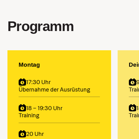
Programm
Montag
Dei
17:30 Uhr
9
Übernahme der Ausrüstung
Tra
18 – 19:30 Uhr
1
Training
Tra
20 Uhr