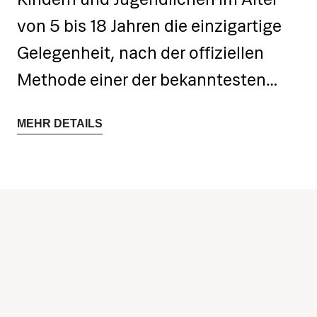
von 5 bis 18 Jahren die einzigartige
Gelegenheit, nach der offiziellen
Methode einer der bekanntesten
Fußballakademien der Welt zu
MEHR DETAILS
trainieren.
Das Camp wird vom 27. bis zum 31.
Juli 2026 abgehalten. Es handelt
sich um ein fünftägiges Premium
Programm, das insgesamt 9
Trainingseinheiten mit einer Dauer
von jeweils 90 Minuten umfasst. Im