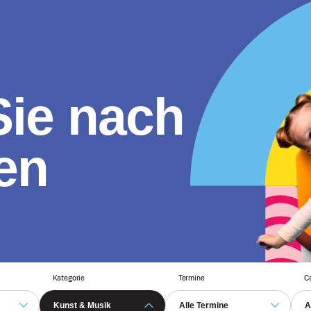
ie nach
en
Kategorie
Termine
C