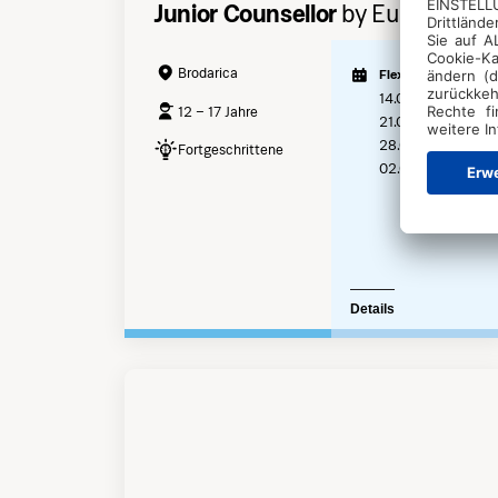
Junior Counsellor
by Euroclub
Brodarica
Flexible Termine*
14.06. - 21.06.
12 – 17 Jahre
21.06. - 28.06.
28.06. - 05.07.
Fortgeschrittene
02.08. - 09.08.
Details