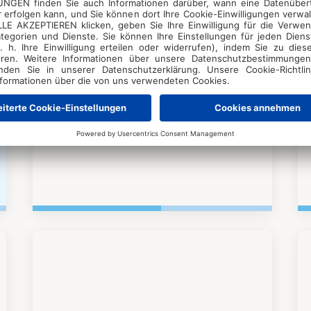
Arts & Glamour
by Euroclub
Brodarica
7 – 12 Jahre
Anfänger