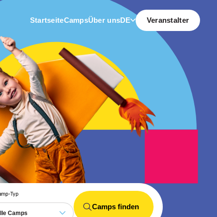
Startseite
Camps
Über uns
DE
Veranstalter
amp-Typ
Camps finden