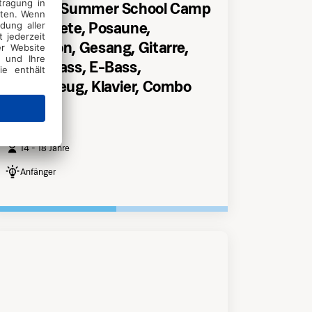
JM Jazz Summer School Camp
- Trompete, Posaune,
Saxophon, Gesang, Gitarre,
Kontrabass, E-Bass,
Schlagzeug, Klavier, Combo
Grožnjan
14 - 18 Jahre
Anfänger