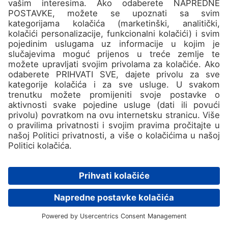
Ne propustite najbolje
destinacije i super ponude u
našem Newsletteru!
Prijavi se!
Možda kasnije
ZAVRŠENO ZA OVU GODINU
PLES