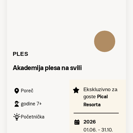
PLES
Akademija plesa na svili
Ekskluzivno za
Poreč
Pical
goste
godine 7+
Resorta
Početnička
2026
01.06. - 31.10.