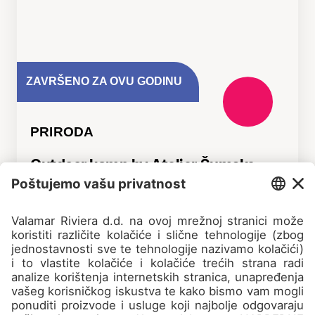
ZAVRŠENO ZA OVU GODINU
PRIRODA
Outdoor kamp by Atelier Šumske
Boje
Brtonigla
6-12 godina
Početnička